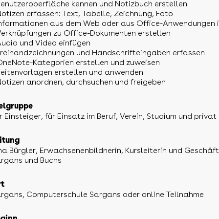
Benutzeroberfläche kennen und Notizbuch erstellen
Notizen erfassen: Text, Tabelle, Zeichnung, Foto
Informationen aus dem Web oder aus Office-Anwendungen i
Verknüpfungen zu Office-Dokumenten erstellen
Audio und Video einfügen
Freihandzeichnungen und Handschrifteingaben erfassen
OneNote-Kategorien erstellen und zuweisen
Seitenvorlagen erstellen und anwenden
Notizen anordnen, durchsuchen und freigeben
elgruppe
r Einsteiger, für Einsatz im Beruf, Verein, Studium und privat
itung
na Bürgler, Erwachsenenbildnerin, Kursleiterin und Geschäf
rgans und Buchs
t
rgans, Computerschule Sargans oder online Teilnahme