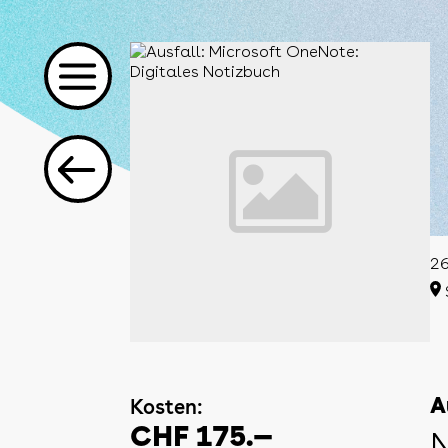
26
Kosten:
A
CHF 175.—
N