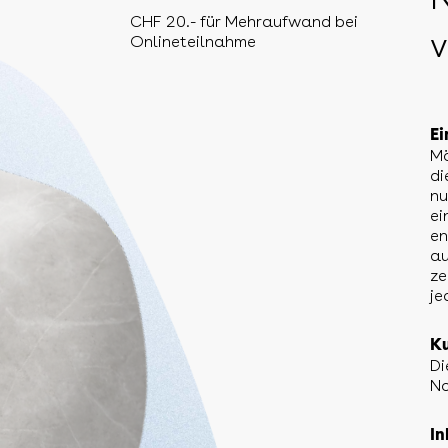
CHF 20.- für Mehraufwand bei
Onlineteilnahme
Ei
Mö
di
nu
ei
en
au
ze
je
Ku
Di
No
In