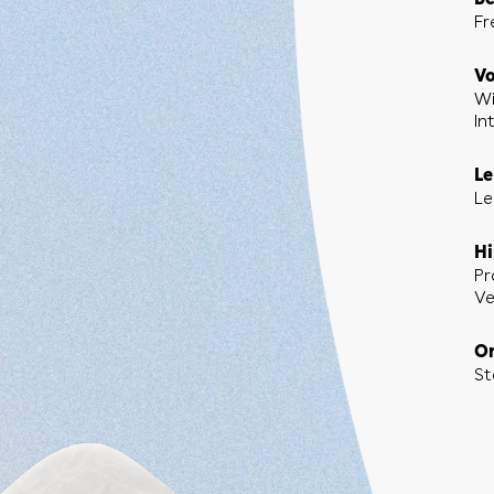
Be
Fr
Vo
Wi
In
Le
Le
Hi
Pr
Ve
Or
St