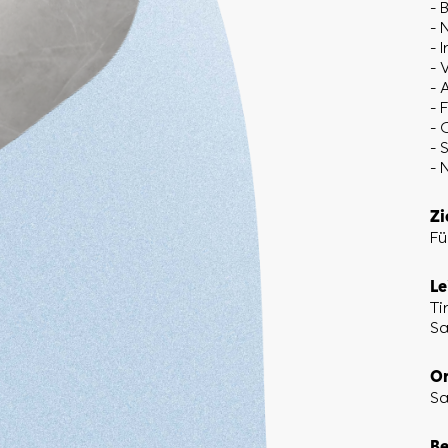
- 
- 
- 
- 
- 
- 
- 
- 
- 
Zi
Fü
Le
Ti
Sa
Or
Sa